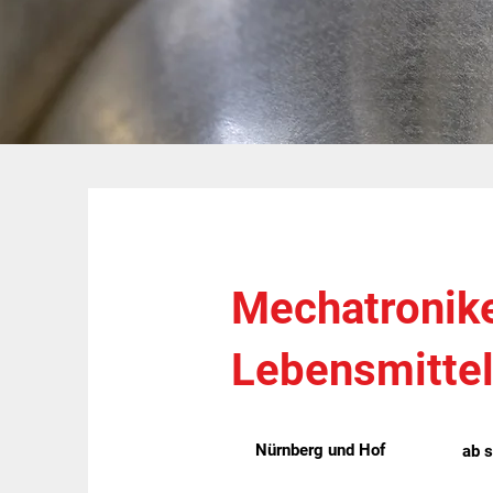
Mechatronike
Lebensmitte
Nürnberg und Hof
ab s