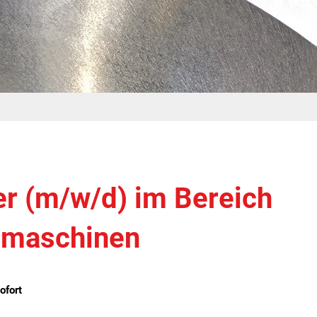
r (m/w/d) im Bereich
lmaschinen
ofort