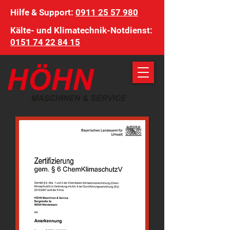
Hilfe & Support:
0911 25 57 980
Kälte- und Klimatechnik-Notdienst:
0151 74 22 84 15